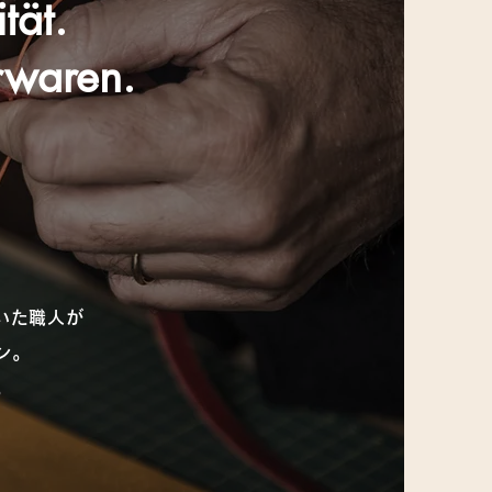
tät.
erwaren.
いた職人が
ン。
。