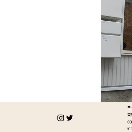
〒
東
03
in