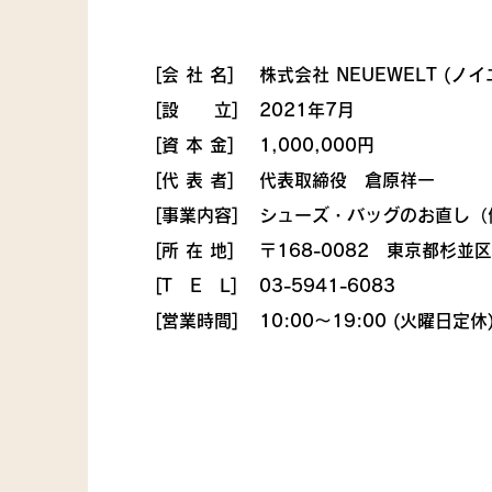
[会 社 名​]
​株式会社 NEUEWELT (ノイ
[設 立]
2021年7月
[資 本 金]
​​​1,000,000円
[代 表 者]
​​代表取締役 倉原祥一
[事業内容]
​​シューズ・バッグのお直し
[所 在 地]
​​〒168-0082 東京都杉並
[T E L]
03-5941-6083
​[営業時間]
10:00〜19:00 (火曜日定休