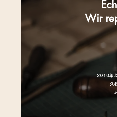
Ech
Wir rep
2010
久